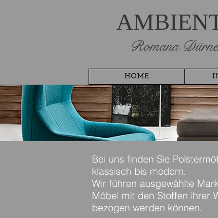
AMBIEN
Romana Dürne
HOME
I
Bei uns finden Sie Polstermö
klassisch bis modern.
Wir führen ausgewählte Mar
Möbel mit den Stoffen ihrer 
bezogen werden können.