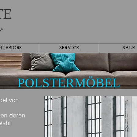
TE
r
NTERIORS
SERVICE
SALE
POLSTERMÖBEL
bel von
ken deren
Wahl