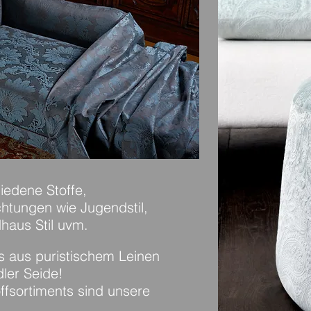
iedene Stoffe,
chtungen wie Jugendstil,
haus Stil uvm.
 aus puristischem Leinen
ler Seide!
ffsortiments sind unsere