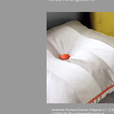
Ambiente Romana Dürner | Altgasse 17, 113
+43/403 86 99 |
ambiente@duerner.at