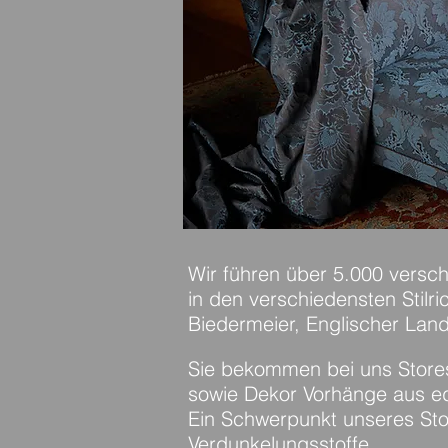
Wir führen über 5.000 versch
in den verschiedensten Stilri
Biedermeier, Englischer Land
Sie bekommen bei uns Stores
sowie Dekor Vorhänge aus ed
Ein Schwerpunkt unseres Sto
Verdunkelungsstoffe.